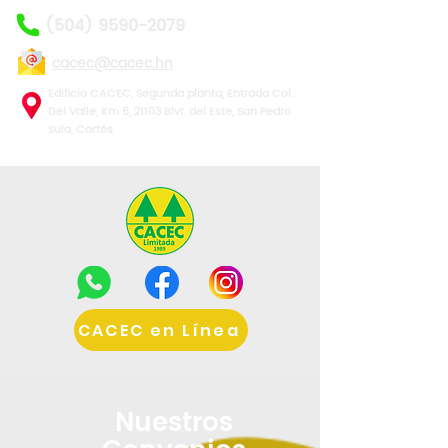
(504) 9590-2079
cacec@cacec.hn
Edificio CACEC, Segunda planta, Entrada Col.
Del Valle, Km 6, 21103 Blvr. del Este, San Pedro
Sula, Cortés
CACEC en Línea
Nuestros