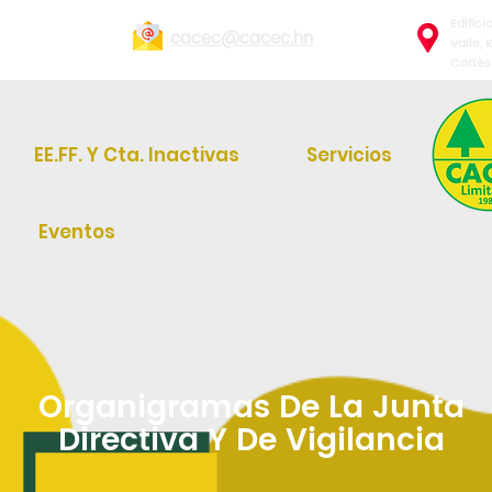
Edific
cacec@cacec.hn
Valle, 
Cortés
EE.FF. Y Cta. Inactivas
Servicios
Eventos
Organigramas De La Junta
Directiva Y De Vigilancia