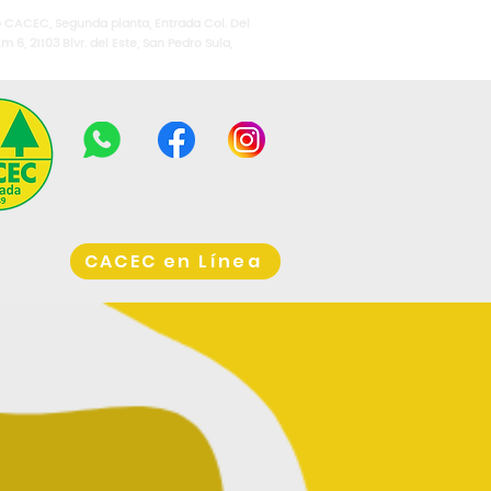
io CACEC, Segunda planta, Entrada Col. Del
Km 6, 21103 Blvr. del Este, San Pedro Sula,
CACEC en Línea